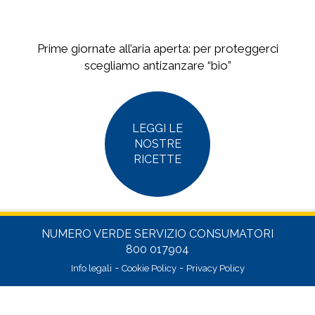
Prime giornate all’aria aperta: per proteggerci
scegliamo antizanzare “bio”
LEGGI LE
NOSTRE
RICETTE
NUMERO VERDE SERVIZIO CONSUMATORI
800 017904
-
-
Info legali
Cookie Policy
Privacy Policy